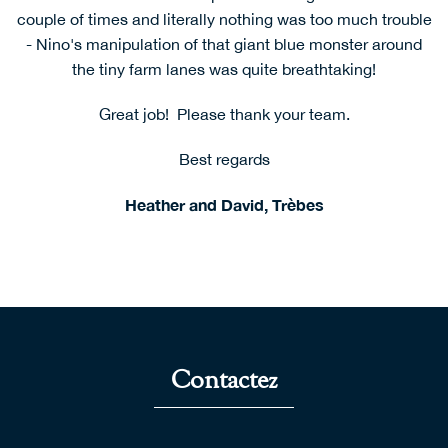
couple of times and literally nothing was too much trouble
Please extend them our very belated thanks and
- Nino's manipulation of that giant blue monster around
congratulations on having such a service orientated
the tiny farm lanes was quite breathtaking!
organization.
Great job! Please thank your team.
Margaret Morrison, Sussex
Best regards
Heather and David, Trèbes
Contactez
Anglo French Euro Removals
|
0203 336 6100
|
info@anglofrenchremovals.com