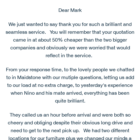
Dear Jasmine
Dear Mark
We just wanted to say thank you for such a brilliant and
seamless service. You will remember that your quotation
Doing some tidying up of my paperwork/e mails, I realize
that I never wrote to thank your staff for the excellent
came in at about 50% cheaper than the two bigger
service. Not to mention your good liaison prior to moving
companies and obviously we were worried that would
day!
reflect in the service.
From your response time, to the lovely people we chatted
The men kept in touch by phone during the day. When
they arrived, the van would not fit past the trees at the end
to in Maidstone with our mutiple questions, letting us add
of the track. The first thing we knew, two men were
to our load at no extra charge, to yesterday's experience
coming up the track, one carrying the armchair, the other
when Nino and his mate arrived, everything has been
with a sofa on a dolly. My partner was able to help with
quite brilliant.
the last two sofa beds. There was never a word of
complaint or comments that we should have trimmed
They called us an hour before arrival and were both so
branches, etc.
cheery and obliging despite their obvious long drive and
need to get to the next pick up. We had two different
They were pushed for time and wouldn't stop for a cuppa.
locations for our furniture plus we changed our minds a